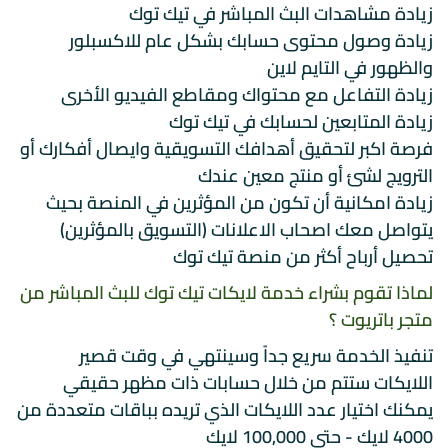
زيادة مشاهدات البث المباشر في تيك توك
زيادة وصول محتوى حسابك بشكل عام للاكسبلور
والظهور في التايم لاين
زيادة التفاعل مع محتواك ومقاطع الفيديو الأخرى
زيادة المتابعين لحسابك في تيك توك
فرصة اكبر لتحقيق أهدافك التسويقية وايصال أفكارك أو
الترويج لشئ أو منتج معين عندك
زيادة امكانية أن تكون من المؤثرين في المنصة بحيث
يتواصل معك اصحاب الاعلانات (التسويق بالمؤثرين)
تحصيل أرباح أكثر من منصة تيك توك
لماذا تقوم بشراء خدمة لايكات تيك توك للبث المباشر من
متجر باتريوت ؟
تنفيذ الخدمة سريع جداً وسينتهي في وقت قصير
اللايكات ستتم من خلال حسابات ذات مظهر حقيقي
يمكنك اختيار عدد اللايكات الذي تريده بباقات متعددة من
4000 لايك - حتى 100,000 لايك