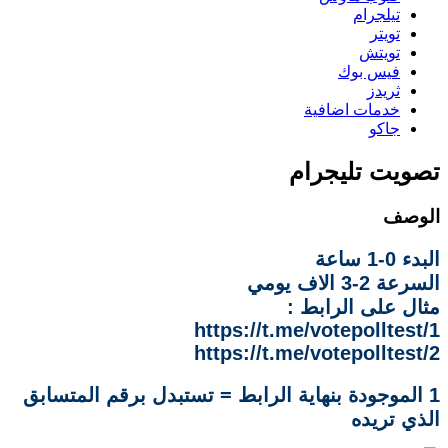
تيلجرام
تويتر
تويتش
فيس بوك
ثريدز
خدمات اضافية
جاكو
تصويت تليجرام
الوصف
البدء 0-1 ساعة
السرعة 2-3 الاف يومي
مثال على الرابط :
https://t.me/votepolltest/1
https://t.me/votepolltest/2
1 الموجودة بنهاية الرابط = تستبدل برقم المتسابق
الذي تريده